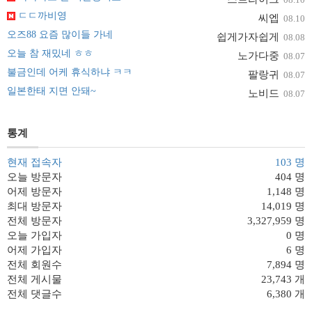
ㄷㄷ까비영
씨엡
08.10
오즈88 요즘 많이들 가네
쉽게가자쉽게
08.08
오늘 참 재밌네 ㅎㅎ
노가다중
08.07
불금인데 어케 휴식하냐 ㅋㅋ
팔랑귀
08.07
일본한태 지면 안돼~
노비드
08.07
통계
현재 접속자
103 명
오늘 방문자
404 명
어제 방문자
1,148 명
최대 방문자
14,019 명
전체 방문자
3,327,959 명
오늘 가입자
0 명
어제 가입자
6 명
전체 회원수
7,894 명
전체 게시물
23,743 개
전체 댓글수
6,380 개