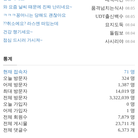
와 요즘 날씨 때문에 진짜 난리네요~
품격넘치는식사
08.05
ㅋㅋㅋ꽁머니는 당해도 괜찮아요
UDT출신백수
08.05
??취소에요? 라스엔 떠있는데
묘지도둑
08.04
건강 챙기세요~
돌림보
08.04
점심 드시러 가시져~
사시리야
08.04
통계
현재 접속자
71 명
오늘 방문자
324 명
어제 방문자
1,387 명
최대 방문자
14,019 명
전체 방문자
3,322,039 명
오늘 가입자
0 명
어제 가입자
1 명
전체 회원수
7,879 명
전체 게시물
23,711 개
전체 댓글수
6,373 개