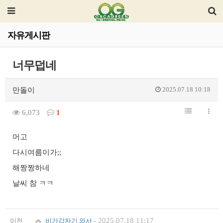
자유게시판
너무덥네
2025.07.18 10:18
만돌이
6,073
1
머고
다시여름이가;;
해짱짱하네
날씨 참 ㅋㅋ
-
2025.07.18 11:17
이전
비가갑자기 와서