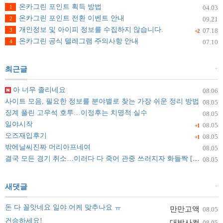
온카그린 포인트 획득 방법
1
04.03
온카그린 포인트 전환 이벤트 안내
2
09.21
개인정보 및 아이피 정보를 수집하지 않습니다.
3
07.18
+2
온카그린 공식 텔레그램 주의사항 안내
4
07.10
+
최근글
아 너무 졸리네요
08.06
사이트 모음, 필요한 정보를 분야별로 찾는 가장 쉬운 정리 방법
08.05
징계 풀린 고우석 호투…이정후는 치명적 실수
08.05
일야시작
08.05
+1
오즈재입후기
08.05
+1
밖에날씨진짜 머리아프네여
08.05
결국 모든 경기 취소…이러다 다 죽어 관중 쓰러지자 화들짝 [자막뉴스]
08.05
+
새댓글
돈 다 꼴앗네요 일야 어케 맞추나요 ㅠ
만만고액
08.05
건승하세요!
대박사컨
08.05