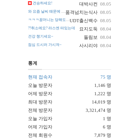
건승하세요!
대박사컨
08.05
와 요즘 날씨 때문에 진짜 난리네요~
품격넘치는식사
08.05
ㅋㅋㅋ꽁머니는 당해도 괜찮아요
UDT출신백수
08.05
??취소에요? 라스엔 떠있는데
묘지도둑
08.04
건강 챙기세요~
돌림보
08.04
점심 드시러 가시져~
사시리야
08.04
통계
현재 접속자
75 명
오늘 방문자
1,146 명
어제 방문자
1,222 명
최대 방문자
14,019 명
전체 방문자
3,321,474 명
오늘 가입자
1 명
어제 가입자
6 명
전체 회원수
7,879 명