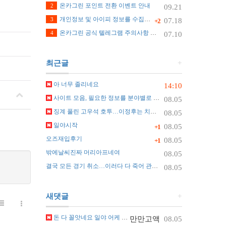
온카그린 포인트 전환 이벤트 안내
2
09.21
개인정보 및 아이피 정보를 수집하지 않습니다.
3
07.18
+2
온카그린 공식 텔레그램 주의사항 안내
4
07.10
최근글
+
아 너무 졸리네요
14:10
사이트 모음, 필요한 정보를 분야별로 찾는 가장 쉬운 정리 방법
08.05
징계 풀린 고우석 호투…이정후는 치명적 실수
08.05
일야시작
08.05
+1
오즈재입후기
08.05
+1
밖에날씨진짜 머리아프네여
08.05
결국 모든 경기 취소…이러다 다 죽어 관중 쓰러지자 화들짝 [자막뉴스]
08.05
새댓글
+
돈 다 꼴앗네요 일야 어케 맞추나요 ㅠ
만만고액
08.05