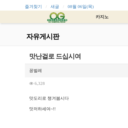
즐겨찾기
새글
08월 06일(목)
카지노
자유게시판
맛난걸로 드십시여
꽁벌레
6,328
맛도리로 챙겨봅시다
맛저하세여~!!