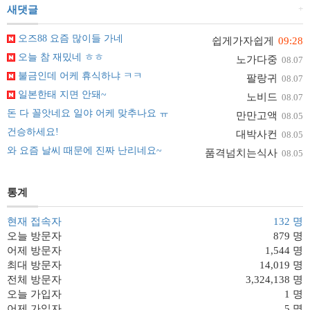
+
새댓글
오즈88 요즘 많이들 가네
쉽게가자쉽게
09:28
오늘 참 재밌네 ㅎㅎ
노가다중
08.07
불금인데 어케 휴식하냐 ㅋㅋ
팔랑귀
08.07
일본한태 지면 안돼~
노비드
08.07
돈 다 꼴앗네요 일야 어케 맞추나요 ㅠ
만만고액
08.05
건승하세요!
대박사컨
08.05
와 요즘 날씨 때문에 진짜 난리네요~
품격넘치는식사
08.05
통계
현재 접속자
132 명
오늘 방문자
879 명
어제 방문자
1,544 명
최대 방문자
14,019 명
전체 방문자
3,324,138 명
오늘 가입자
1 명
어제 가입자
5 명