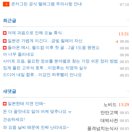
온카그린 공식 텔레그램 주의사항 안내
4
07.10
+
최근글
어제 과음으로 인해 오늘 휴식..
13:31
일본은 가볍게 이긴다…금빛 릴레이 자신
08.06
+1
돌아온 메시, 월드컵 이후 첫 골…2골 1도움 원맨쇼
08.06
아 너무 졸리네요
08.06
사이트 모음, 필요한 정보를 분야별로 찾는 가장 쉬운 정리 방법
08.05
징계 풀린 고우석 호투…이정후는 치명적 실수
08.05
드디어 내일 합류…이강인 하루빨리 만나요
08.05
+
새댓글
일본한태 지면 안돼~
노비드
13:29
돈 다 꼴앗네요 일야 어케 맞추나요 ㅠ
만만고액
08.05
건승하세요!
대박사컨
08.05
와 요즘 날씨 때문에 진짜 난리네요~
품격넘치는식사
08.05