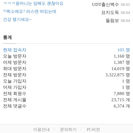
ㅋㅋㅋ꽁머니는 당해도 괜찮아요
UDT출신백수
08.05
??취소에요? 라스엔 떠있는데
묘지도둑
08.04
건강 챙기세요~
돌림보
08.04
통계
현재 접속자
105 명
오늘 방문자
1,160 명
어제 방문자
1,387 명
최대 방문자
14,019 명
전체 방문자
3,322,875 명
오늘 가입자
1 명
어제 가입자
1 명
전체 회원수
7,880 명
전체 게시물
23,715 개
전체 댓글수
6,374 개
이용안내
문의하기
PC버전