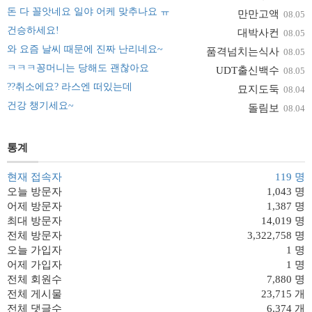
돈 다 꼴앗네요 일야 어케 맞추나요 ㅠ
만만고액
08.05
건승하세요!
대박사컨
08.05
와 요즘 날씨 때문에 진짜 난리네요~
품격넘치는식사
08.05
ㅋㅋㅋ꽁머니는 당해도 괜찮아요
UDT출신백수
08.05
??취소에요? 라스엔 떠있는데
묘지도둑
08.04
건강 챙기세요~
돌림보
08.04
통계
현재 접속자
119 명
오늘 방문자
1,043 명
어제 방문자
1,387 명
최대 방문자
14,019 명
전체 방문자
3,322,758 명
오늘 가입자
1 명
어제 가입자
1 명
전체 회원수
7,880 명
전체 게시물
23,715 개
전체 댓글수
6,374 개