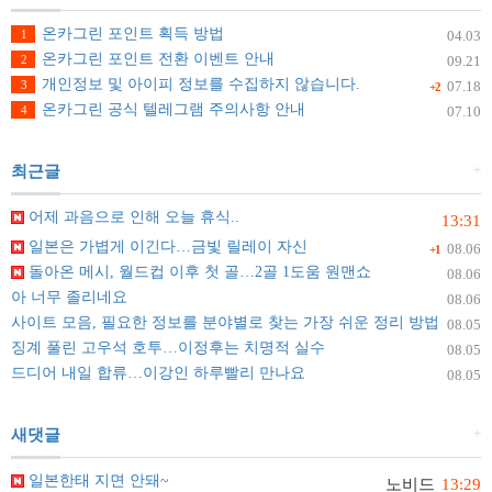
온카그린 포인트 획득 방법
1
04.03
온카그린 포인트 전환 이벤트 안내
2
09.21
개인정보 및 아이피 정보를 수집하지 않습니다.
3
07.18
+2
온카그린 공식 텔레그램 주의사항 안내
4
07.10
+
최근글
어제 과음으로 인해 오늘 휴식..
13:31
일본은 가볍게 이긴다…금빛 릴레이 자신
08.06
+1
돌아온 메시, 월드컵 이후 첫 골…2골 1도움 원맨쇼
08.06
아 너무 졸리네요
08.06
사이트 모음, 필요한 정보를 분야별로 찾는 가장 쉬운 정리 방법
08.05
징계 풀린 고우석 호투…이정후는 치명적 실수
08.05
드디어 내일 합류…이강인 하루빨리 만나요
08.05
+
새댓글
일본한태 지면 안돼~
노비드
13:29