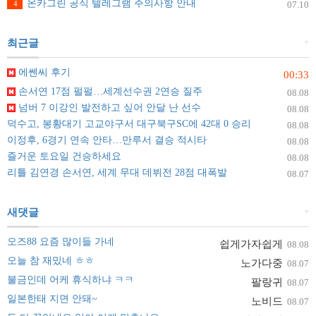
온카그린 공식 텔레그램 주의사항 안내
4
07.10
+
최근글
에쎈씨 후기
00:33
손서연 17점 펄펄…세계선수권 2연승 질주
08.08
넘버 7 이강인 발전하고 싶어 안달 난 선수
08.08
덕수고, 봉황대기 고교야구서 대구북구SC에 42대 0 승리
08.08
이정후, 6경기 연속 안타…만루서 결승 적시타
08.08
즐거운 토요일 건승하세요
08.08
리틀 김연경 손서연, 세계 무대 데뷔전 28점 대폭발
08.07
+
새댓글
오즈88 요즘 많이들 가네
쉽게가자쉽게
08.08
오늘 참 재밌네 ㅎㅎ
노가다중
08.07
불금인데 어케 휴식하냐 ㅋㅋ
팔랑귀
08.07
일본한태 지면 안돼~
노비드
08.07