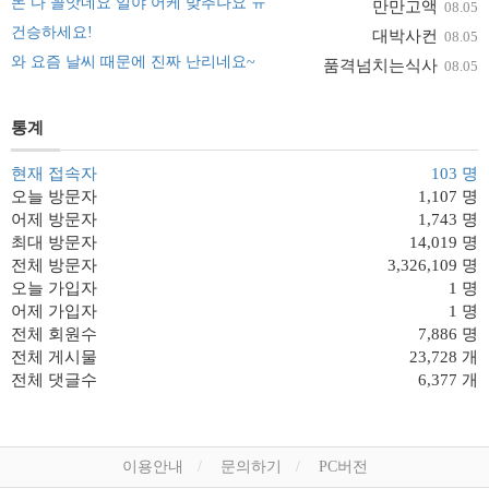
돈 다 꼴앗네요 일야 어케 맞추나요 ㅠ
만만고액
08.05
건승하세요!
대박사컨
08.05
와 요즘 날씨 때문에 진짜 난리네요~
품격넘치는식사
08.05
통계
현재 접속자
103 명
오늘 방문자
1,107 명
어제 방문자
1,743 명
최대 방문자
14,019 명
전체 방문자
3,326,109 명
오늘 가입자
1 명
어제 가입자
1 명
전체 회원수
7,886 명
전체 게시물
23,728 개
전체 댓글수
6,377 개
이용안내
문의하기
PC버전