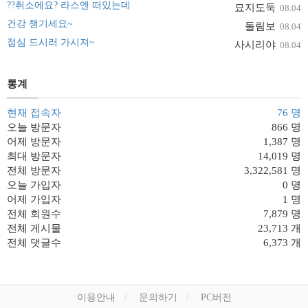
??취소에요? 라스엔 떠있는데
묘지도둑
08.04
건강 챙기세요~
돌림보
08.04
점심 드시러 가시져~
사시리야
08.04
통계
현재 접속자
76 명
오늘 방문자
866 명
어제 방문자
1,387 명
최대 방문자
14,019 명
전체 방문자
3,322,581 명
오늘 가입자
0 명
어제 가입자
1 명
전체 회원수
7,879 명
전체 게시물
23,713 개
전체 댓글수
6,373 개
이용안내
문의하기
PC버전