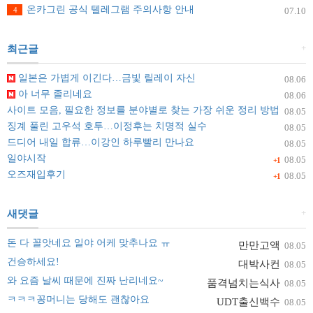
온카그린 공식 텔레그램 주의사항 안내
4
07.10
+
최근글
일본은 가볍게 이긴다…금빛 릴레이 자신
08.06
아 너무 졸리네요
08.06
사이트 모음, 필요한 정보를 분야별로 찾는 가장 쉬운 정리 방법
08.05
징계 풀린 고우석 호투…이정후는 치명적 실수
08.05
드디어 내일 합류…이강인 하루빨리 만나요
08.05
일야시작
08.05
+1
오즈재입후기
08.05
+1
+
새댓글
돈 다 꼴앗네요 일야 어케 맞추나요 ㅠ
만만고액
08.05
건승하세요!
대박사컨
08.05
와 요즘 날씨 때문에 진짜 난리네요~
품격넘치는식사
08.05
ㅋㅋㅋ꽁머니는 당해도 괜찮아요
UDT출신백수
08.05