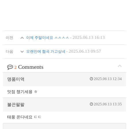
-
2025.06.13 16:13
이전
이제 주말이네요 ㅅㅅㅅㅅ
-
2025.06.13 09:57
다음
오랜만에 협곡 가고싶네
Comments
2
2025.06.13 12:34
명품미역
맛점 챙기세용 ㅎ
2025.06.13 13:35
불끈팔팔
태풍 온다네요 ㄷㄷ