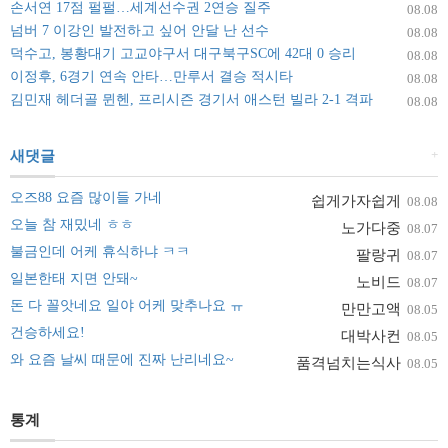
손서연 17점 펄펄…세계선수권 2연승 질주
08.08
넘버 7 이강인 발전하고 싶어 안달 난 선수
08.08
덕수고, 봉황대기 고교야구서 대구북구SC에 42대 0 승리
08.08
이정후, 6경기 연속 안타…만루서 결승 적시타
08.08
김민재 헤더골 뮌헨, 프리시즌 경기서 애스턴 빌라 2-1 격파
08.08
+
새댓글
오즈88 요즘 많이들 가네
쉽게가자쉽게
08.08
오늘 참 재밌네 ㅎㅎ
노가다중
08.07
불금인데 어케 휴식하냐 ㅋㅋ
팔랑귀
08.07
일본한태 지면 안돼~
노비드
08.07
돈 다 꼴앗네요 일야 어케 맞추나요 ㅠ
만만고액
08.05
건승하세요!
대박사컨
08.05
와 요즘 날씨 때문에 진짜 난리네요~
품격넘치는식사
08.05
통계