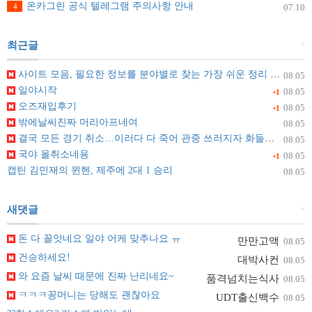
온카그린 공식 텔레그램 주의사항 안내
4
07.10
+
최근글
사이트 모음, 필요한 정보를 분야별로 찾는 가장 쉬운 정리 방법
08.05
일야시작
08.05
+1
오즈재입후기
08.05
+1
밖에날씨진짜 머리아프네여
08.05
결국 모든 경기 취소…이러다 다 죽어 관중 쓰러지자 화들짝 [자막뉴스]
08.05
국야 올취소네용
08.05
+1
캡틴 김민재의 뮌헨, 제주에 2대 1 승리
08.05
+
새댓글
돈 다 꼴앗네요 일야 어케 맞추나요 ㅠ
만만고액
08.05
건승하세요!
대박사컨
08.05
와 요즘 날씨 때문에 진짜 난리네요~
품격넘치는식사
08.05
ㅋㅋㅋ꽁머니는 당해도 괜찮아요
UDT출신백수
08.05