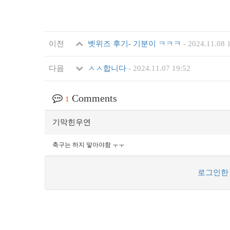
이전
벳위즈 후기- 기분이 ㅋㅋㅋ
-
2024.11.08 
다음
ㅅㅅ합니다
-
2024.11.07 19:52
Comments
1
기막힌우연
축구는 하지 맣아야함 ㅜㅜ
로그인한 