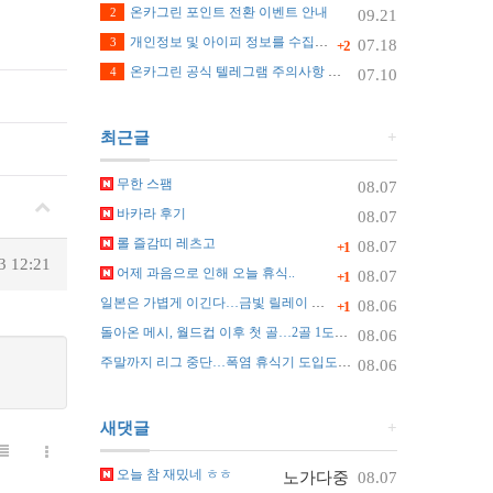
온카그린 포인트 전환 이벤트 안내
2
09.21
개인정보 및 아이피 정보를 수집하지 않습니다.
3
07.18
+2
온카그린 공식 텔레그램 주의사항 안내
4
07.10
최근글
+
무한 스팸
08.07
바카라 후기
08.07
롤 즐감띠 레츠고
08.07
+1
3 12:21
어제 과음으로 인해 오늘 휴식..
08.07
+1
일본은 가볍게 이긴다…금빛 릴레이 자신
08.06
+1
돌아온 메시, 월드컵 이후 첫 골…2골 1도움 원맨쇼
08.06
주말까지 리그 중단…폭염 휴식기 도입도 검토
08.06
새댓글
+
오늘 참 재밌네 ㅎㅎ
노가다중
08.07