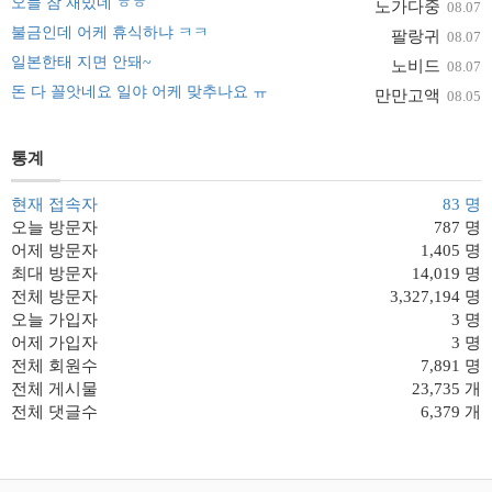
오늘 참 재밌네 ㅎㅎ
노가다중
08.07
불금인데 어케 휴식하냐 ㅋㅋ
팔랑귀
08.07
일본한태 지면 안돼~
노비드
08.07
돈 다 꼴앗네요 일야 어케 맞추나요 ㅠ
만만고액
08.05
통계
현재 접속자
83 명
오늘 방문자
787 명
어제 방문자
1,405 명
최대 방문자
14,019 명
전체 방문자
3,327,194 명
오늘 가입자
3 명
어제 가입자
3 명
전체 회원수
7,891 명
전체 게시물
23,735 개
전체 댓글수
6,379 개