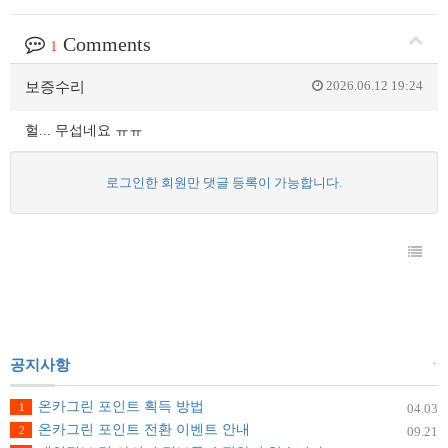
Comments
1
2026.06.12 19:24
보증수리
헐... 무섭네요 ㅠㅠ
로그인한 회원만 댓글 등록이 가능합니다.
+
공지사항
온카그린 포인트 획득 방법
1
04.03
온카그린 포인트 전환 이벤트 안내
2
09.21