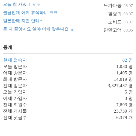
오늘 참 재밌네 ㅎㅎ
노가다중
08.07
불금인데 어케 휴식하냐 ㅋㅋ
팔랑귀
08.07
일본한태 지면 안돼~
노비드
08.07
돈 다 꼴앗네요 일야 어케 맞추나요 ㅠ
만만고액
08.05
통계
현재 접속자
82 명
오늘 방문자
1,030 명
어제 방문자
1,405 명
최대 방문자
14,019 명
전체 방문자
3,327,437 명
오늘 가입자
5 명
어제 가입자
3 명
전체 회원수
7,893 명
전체 게시물
23,739 개
전체 댓글수
6,379 개