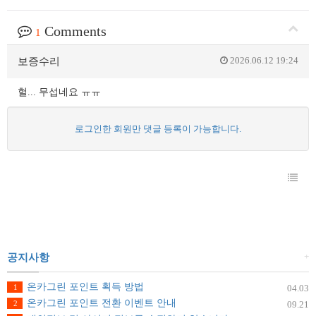
Comments
1
2026.06.12 19:24
보증수리
헐... 무섭네요 ㅠㅠ
로그인한 회원만 댓글 등록이 가능합니다.
+
공지사항
온카그린 포인트 획득 방법
1
04.03
온카그린 포인트 전환 이벤트 안내
2
09.21