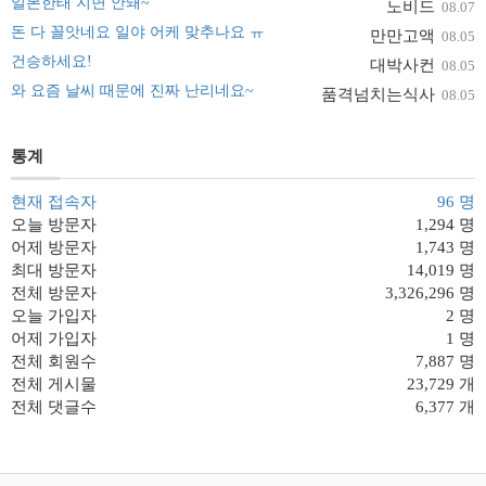
일본한태 지면 안돼~
노비드
08.07
돈 다 꼴앗네요 일야 어케 맞추나요 ㅠ
만만고액
08.05
건승하세요!
대박사컨
08.05
와 요즘 날씨 때문에 진짜 난리네요~
품격넘치는식사
08.05
통계
현재 접속자
96 명
오늘 방문자
1,294 명
어제 방문자
1,743 명
최대 방문자
14,019 명
전체 방문자
3,326,296 명
오늘 가입자
2 명
어제 가입자
1 명
전체 회원수
7,887 명
전체 게시물
23,729 개
전체 댓글수
6,377 개