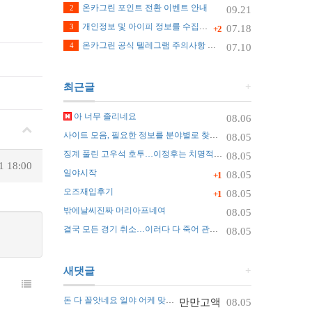
온카그린 포인트 전환 이벤트 안내
2
09.21
개인정보 및 아이피 정보를 수집하지 않습니다.
3
07.18
+2
온카그린 공식 텔레그램 주의사항 안내
4
07.10
최근글
+
아 너무 졸리네요
08.06
사이트 모음, 필요한 정보를 분야별로 찾는 가장 쉬운 정리 방법
08.05
징계 풀린 고우석 호투…이정후는 치명적 실수
08.05
1 18:00
일야시작
08.05
+1
오즈재입후기
08.05
+1
밖에날씨진짜 머리아프네여
08.05
결국 모든 경기 취소…이러다 다 죽어 관중 쓰러지자 화들짝 [자막뉴스]
08.05
새댓글
+
돈 다 꼴앗네요 일야 어케 맞추나요 ㅠ
만만고액
08.05