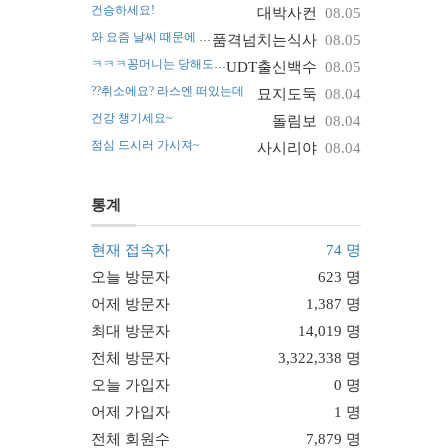
건승하세요!
대박사컨
08.05
와 요즘 날씨 때문에 진짜 난리네요~
품격넘치는식사
08.05
ㅋㅋㅋ꽁머니는 당해도 괜찮아요
UDT출신백수
08.05
??취소에요? 라스엔 떠있는데
묘지도둑
08.04
건강 챙기세요~
돌림보
08.04
점심 드시러 가시져~
사시리야
08.04
통계
현재 접속자
74 명
오늘 방문자
623 명
어제 방문자
1,387 명
최대 방문자
14,019 명
전체 방문자
3,322,338 명
오늘 가입자
0 명
어제 가입자
1 명
전체 회원수
7,879 명