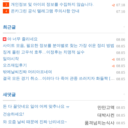
개인정보 및 아이피 정보를 수집하지 않습니다.
3
07.18
+2
온카그린 공식 텔레그램 주의사항 안내
4
07.10
+
최근글
아 너무 졸리네요
08.06
사이트 모음, 필요한 정보를 분야별로 찾는 가장 쉬운 정리 방법
08.05
징계 풀린 고우석 호투…이정후는 치명적 실수
08.05
일야시작
08.05
+1
오즈재입후기
08.05
+1
밖에날씨진짜 머리아프네여
08.05
결국 모든 경기 취소…이러다 다 죽어 관중 쓰러지자 화들짝 [자막뉴스]
08.05
+
새댓글
돈 다 꼴앗네요 일야 어케 맞추나요 ㅠ
만만고액
08.05
건승하세요!
대박사컨
08.05
와 요즘 날씨 때문에 진짜 난리네요~
품격넘치는식사
08.05