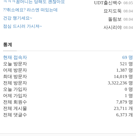
ㅋㅋㅋ꽁머니는 당해도 괜찮아요
UDT출신백수
08.05
??취소에요? 라스엔 떠있는데
묘지도둑
08.04
건강 챙기세요~
돌림보
08.04
점심 드시러 가시져~
사시리야
08.04
통계
현재 접속자
69 명
오늘 방문자
521 명
어제 방문자
1,387 명
최대 방문자
14,019 명
전체 방문자
3,322,236 명
오늘 가입자
0 명
어제 가입자
1 명
전체 회원수
7,879 명
전체 게시물
23,711 개
전체 댓글수
6,373 개