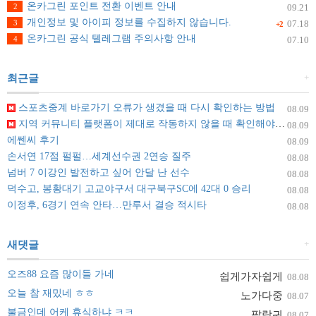
온카그린 포인트 전환 이벤트 안내
2
09.21
개인정보 및 아이피 정보를 수집하지 않습니다.
3
07.18
+2
온카그린 공식 텔레그램 주의사항 안내
4
07.10
+
최근글
스포츠중계 바로가기 오류가 생겼을 때 다시 확인하는 방법
08.09
지역 커뮤니티 플랫폼이 제대로 작동하지 않을 때 확인해야 할 것들
08.09
에쎈씨 후기
08.09
손서연 17점 펄펄…세계선수권 2연승 질주
08.08
넘버 7 이강인 발전하고 싶어 안달 난 선수
08.08
덕수고, 봉황대기 고교야구서 대구북구SC에 42대 0 승리
08.08
이정후, 6경기 연속 안타…만루서 결승 적시타
08.08
+
새댓글
오즈88 요즘 많이들 가네
쉽게가자쉽게
08.08
오늘 참 재밌네 ㅎㅎ
노가다중
08.07
불금인데 어케 휴식하냐 ㅋㅋ
팔랑귀
08.07