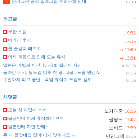
온카그린 공식 텔레그램 주의사항 안내
4
07.10
+
최근글
무한 스팸
19:22
바카라 후기
17:16
롤 즐감띠 레츠고
17:09
+1
어제 과음으로 인해 오늘 휴식..
13:31
+1
일본은 가볍게 이긴다…금빛 릴레이 자신
08.06
+1
돌아온 메시, 월드컵 이후 첫 골…2골 1도움 원맨쇼
08.06
주말까지 리그 중단…폭염 휴식기 도입도 검토
08.06
+
새댓글
오늘 참 재밌네 ㅎㅎ
노가다중
18:16
불금인데 어케 휴식하냐 ㅋㅋ
팔랑귀
17:07
일본한태 지면 안돼~
노비드
13:29
돈 다 꼴앗네요 일야 어케 맞추나요 ㅠ
만만고액
08.05