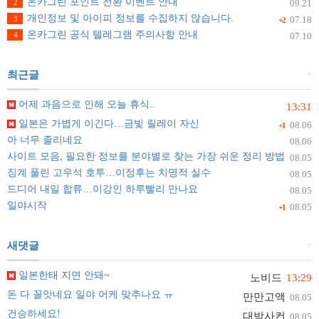
온카그린 포인트 전환 이벤트 안내
2
09.21
개인정보 및 아이피 정보를 수집하지 않습니다.
3
07.18
+2
온카그린 공식 텔레그램 주의사항 안내
4
07.10
+
최근글
어제 과음으로 인해 오늘 휴식..
13:31
일본은 가볍게 이긴다…금빛 릴레이 자신
08.06
+1
아 너무 졸리네요
08.06
사이트 모음, 필요한 정보를 분야별로 찾는 가장 쉬운 정리 방법
08.05
징계 풀린 고우석 호투…이정후는 치명적 실수
08.05
드디어 내일 합류…이강인 하루빨리 만나요
08.05
일야시작
08.05
+1
+
새댓글
일본한태 지면 안돼~
노비드
13:29
돈 다 꼴앗네요 일야 어케 맞추나요 ㅠ
만만고액
08.05
건승하세요!
대박사컨
08.05