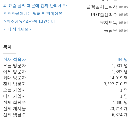
와 요즘 날씨 때문에 진짜 난리네요~
품격넘치는식사
08.05
ㅋㅋㅋ꽁머니는 당해도 괜찮아요
UDT출신백수
08.05
??취소에요? 라스엔 떠있는데
묘지도둑
08.04
건강 챙기세요~
돌림보
08.04
통계
현재 접속자
84 명
오늘 방문자
1,001 명
어제 방문자
1,387 명
최대 방문자
14,019 명
전체 방문자
3,322,716 명
오늘 가입자
1 명
어제 가입자
1 명
전체 회원수
7,880 명
전체 게시물
23,714 개
전체 댓글수
6,374 개