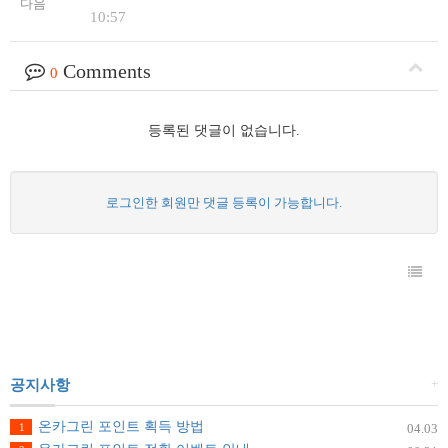
다음
10:57
Comments
0
등록된 댓글이 없습니다.
로그인한 회원만 댓글 등록이 가능합니다.
+
공지사항
온카그린 포인트 획득 방법
1
04.03