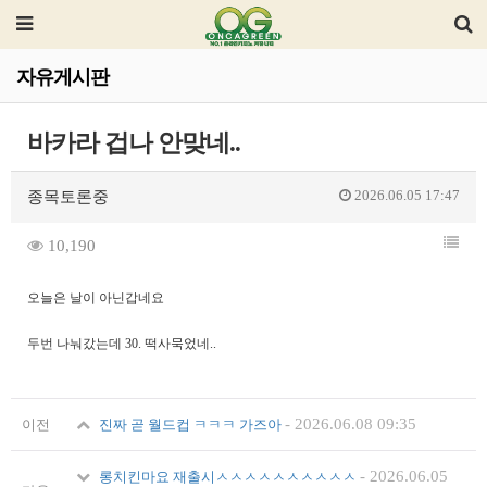
자유게시판
바카라 겁나 안맞네..
2026.06.05 17:47
종목토론중
10,190
오늘은 날이 아닌갑네요
두번 나눠갔는데 30. 떡사묵었네..
-
2026.06.08 09:35
이전
진짜 곧 월드컵 ㅋㅋㅋ 가즈아
-
2026.06.05
롱치킨마요 재출시ㅅㅅㅅㅅㅅㅅㅅㅅㅅㅅ