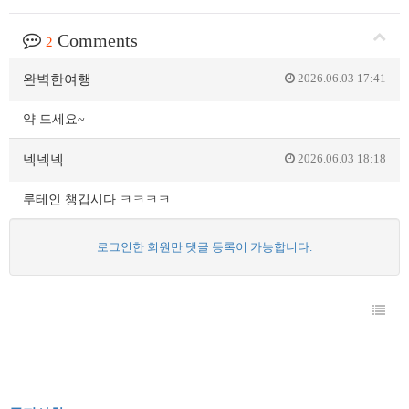
Comments
2
2026.06.03 17:41
완벽한여행
약 드세요~
2026.06.03 18:18
넥넥넥
루테인 챙깁시다 ㅋㅋㅋㅋ
로그인한 회원만 댓글 등록이 가능합니다.