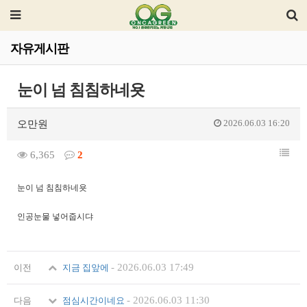
자유게시판
눈이 넘 침침하네욧
2026.06.03 16:20
오만원
6,365
2
눈이 넘 침침하네욧
인공눈물 넣어줍시댜
-
2026.06.03 17:49
이전
지금 집앞에
-
2026.06.03 11:30
다음
점심시간이네요