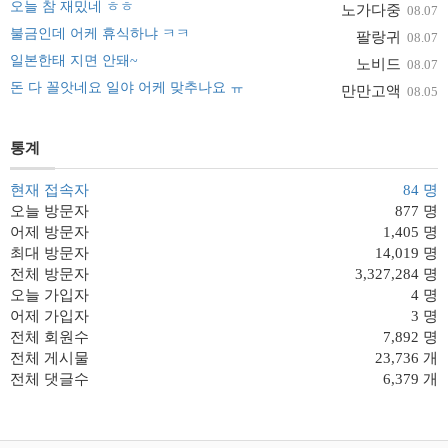
오늘 참 재밌네 ㅎㅎ
노가다중
08.07
불금인데 어케 휴식하냐 ㅋㅋ
팔랑귀
08.07
일본한태 지면 안돼~
노비드
08.07
돈 다 꼴앗네요 일야 어케 맞추나요 ㅠ
만만고액
08.05
통계
현재 접속자
84 명
오늘 방문자
877 명
어제 방문자
1,405 명
최대 방문자
14,019 명
전체 방문자
3,327,284 명
오늘 가입자
4 명
어제 가입자
3 명
전체 회원수
7,892 명
전체 게시물
23,736 개
전체 댓글수
6,379 개