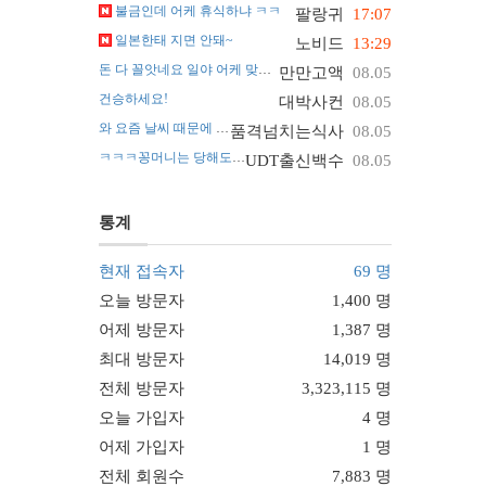
불금인데 어케 휴식하냐 ㅋㅋ
팔랑귀
17:07
일본한태 지면 안돼~
노비드
13:29
돈 다 꼴앗네요 일야 어케 맞추나요 ㅠ
만만고액
08.05
건승하세요!
대박사컨
08.05
와 요즘 날씨 때문에 진짜 난리네요~
품격넘치는식사
08.05
ㅋㅋㅋ꽁머니는 당해도 괜찮아요
UDT출신백수
08.05
통계
현재 접속자
69 명
오늘 방문자
1,400 명
어제 방문자
1,387 명
최대 방문자
14,019 명
전체 방문자
3,323,115 명
오늘 가입자
4 명
어제 가입자
1 명
전체 회원수
7,883 명