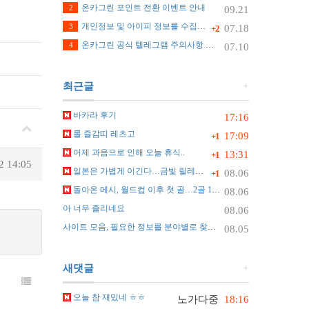
온카그린 포인트 전환 이벤트 안내
2
09.21
개인정보 및 아이피 정보를 수집하지 않습니다.
3
07.18
+2
온카그린 공식 텔레그램 주의사항 안내
4
07.10
최근글
+
바카라 후기
17:16
롤 즐감띠 레츠고
17:09
+1
어제 과음으로 인해 오늘 휴식..
13:31
+1
2 14:05
일본은 가볍게 이긴다…금빛 릴레이 자신
08.06
+1
돌아온 메시, 월드컵 이후 첫 골…2골 1도움 원맨쇼
08.06
아 너무 졸리네요
08.06
사이트 모음, 필요한 정보를 분야별로 찾는 가장 쉬운 정리 방법
08.05
새댓글
+
오늘 참 재밌네 ㅎㅎ
노가다중
18:16