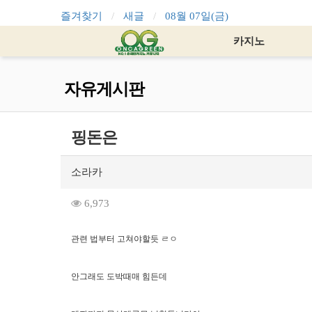
즐겨찾기
새글
08월 07일(금)
카지노
자유게시판
핑돈은
소라카
6,973
관련 법부터 고쳐야할듯 ㄹㅇ
안그래도 도박때매 힘든데