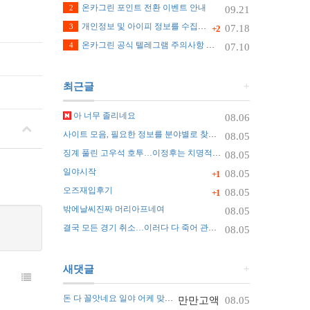
온카그린 포인트 전환 이벤트 안내
2
09.21
개인정보 및 아이피 정보를 수집하지 않습니다.
3
07.18
+2
온카그린 공식 텔레그램 주의사항 안내
4
07.10
최근글
+
아 너무 졸리네요
08.06
사이트 모음, 필요한 정보를 분야별로 찾는 가장 쉬운 정리 방법
08.05
징계 풀린 고우석 호투…이정후는 치명적 실수
08.05
일야시작
08.05
+1
오즈재입후기
08.05
+1
밖에날씨진짜 머리아프네여
08.05
결국 모든 경기 취소…이러다 다 죽어 관중 쓰러지자 화들짝 [자막뉴스]
08.05
새댓글
+
돈 다 꼴앗네요 일야 어케 맞추나요 ㅠ
만만고액
08.05