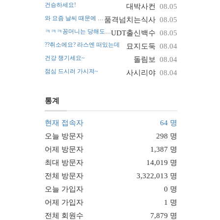
건승하세요!
대박사컨
08.05
와 요즘 날씨 때문에 진짜 난리네요~
품격넘치는식사
08.05
ㅋㅋㅋ꽁머니는 당해도 괜찮아요
UDT출신백수
08.05
??취소에요? 라스엔 떠있는데
묘지도둑
08.04
건강 챙기세요~
돌림보
08.04
점심 드시러 가시져~
사시리야
08.04
통계
현재 접속자
64 명
오늘 방문자
298 명
어제 방문자
1,387 명
최대 방문자
14,019 명
전체 방문자
3,322,013 명
오늘 가입자
0 명
어제 가입자
1 명
전체 회원수
7,879 명