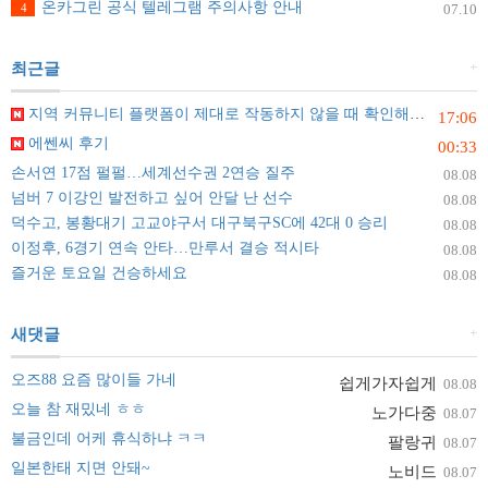
온카그린 공식 텔레그램 주의사항 안내
4
07.10
+
최근글
지역 커뮤니티 플랫폼이 제대로 작동하지 않을 때 확인해야 할 것들
17:06
에쎈씨 후기
00:33
손서연 17점 펄펄…세계선수권 2연승 질주
08.08
넘버 7 이강인 발전하고 싶어 안달 난 선수
08.08
덕수고, 봉황대기 고교야구서 대구북구SC에 42대 0 승리
08.08
이정후, 6경기 연속 안타…만루서 결승 적시타
08.08
즐거운 토요일 건승하세요
08.08
+
새댓글
오즈88 요즘 많이들 가네
쉽게가자쉽게
08.08
오늘 참 재밌네 ㅎㅎ
노가다중
08.07
불금인데 어케 휴식하냐 ㅋㅋ
팔랑귀
08.07
일본한태 지면 안돼~
노비드
08.07