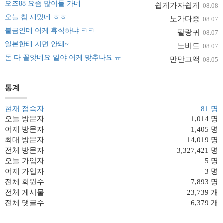
오즈88 요즘 많이들 가네
쉽게가자쉽게
08.08
오늘 참 재밌네 ㅎㅎ
노가다중
08.07
불금인데 어케 휴식하냐 ㅋㅋ
팔랑귀
08.07
일본한태 지면 안돼~
노비드
08.07
돈 다 꼴앗네요 일야 어케 맞추나요 ㅠ
만만고액
08.05
통계
현재 접속자
81 명
오늘 방문자
1,014 명
어제 방문자
1,405 명
최대 방문자
14,019 명
전체 방문자
3,327,421 명
오늘 가입자
5 명
어제 가입자
3 명
전체 회원수
7,893 명
전체 게시물
23,739 개
전체 댓글수
6,379 개