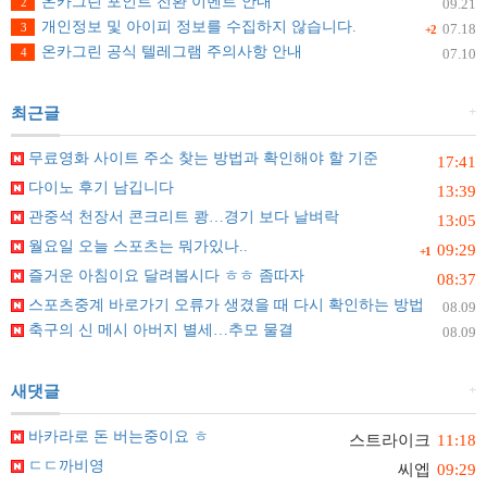
온카그린 포인트 전환 이벤트 안내
2
09.21
개인정보 및 아이피 정보를 수집하지 않습니다.
3
07.18
+2
온카그린 공식 텔레그램 주의사항 안내
4
07.10
+
최근글
무료영화 사이트 주소 찾는 방법과 확인해야 할 기준
17:41
다이노 후기 남깁니다
13:39
관중석 천장서 콘크리트 쾅…경기 보다 날벼락
13:05
월요일 오늘 스포츠는 뭐가있나..
09:29
+1
즐거운 아침이요 달려봅시다 ㅎㅎ 좀따자
08:37
스포츠중계 바로가기 오류가 생겼을 때 다시 확인하는 방법
08.09
축구의 신 메시 아버지 별세…추모 물결
08.09
+
새댓글
바카라로 돈 버는중이요 ㅎ
스트라이크
11:18
ㄷㄷ까비영
씨엡
09:29