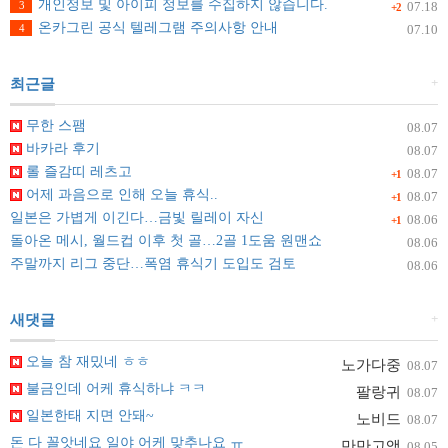
개인정보 및 아이피 정보를 수집하지 않습니다.
3
07.18
+2
온카그린 공식 텔레그램 주의사항 안내
4
07.10
+
최근글
무한 스팸
08.07
바카라 후기
08.07
롤 즐감띠 레츠고
08.07
+1
어제 과음으로 인해 오늘 휴식..
08.07
+1
일본은 가볍게 이긴다…금빛 릴레이 자신
08.06
+1
돌아온 메시, 월드컵 이후 첫 골…2골 1도움 원맨쇼
08.06
주말까지 리그 중단…폭염 휴식기 도입도 검토
08.06
+
새댓글
오늘 참 재밌네 ㅎㅎ
노가다중
08.07
불금인데 어케 휴식하냐 ㅋㅋ
팔랑귀
08.07
일본한태 지면 안돼~
노비드
08.07
돈 다 꼴앗네요 일야 어케 맞추나요 ㅠ
만만고액
08.05