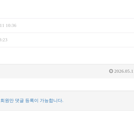
11 10:36
3:23
2026.05.1
회원만 댓글 등록이 가능합니다.