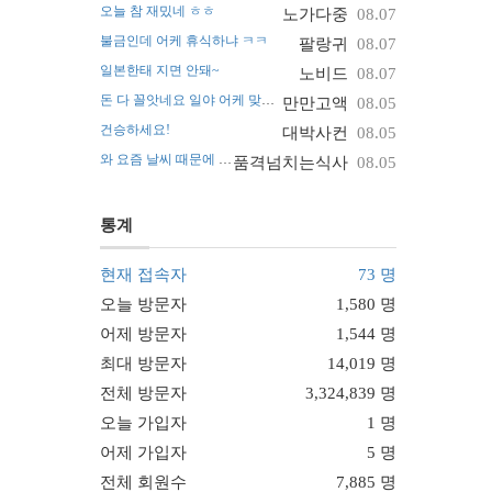
오늘 참 재밌네 ㅎㅎ
노가다중
08.07
불금인데 어케 휴식하냐 ㅋㅋ
팔랑귀
08.07
일본한태 지면 안돼~
노비드
08.07
돈 다 꼴앗네요 일야 어케 맞추나요 ㅠ
만만고액
08.05
건승하세요!
대박사컨
08.05
와 요즘 날씨 때문에 진짜 난리네요~
품격넘치는식사
08.05
통계
현재 접속자
73 명
오늘 방문자
1,580 명
어제 방문자
1,544 명
최대 방문자
14,019 명
전체 방문자
3,324,839 명
오늘 가입자
1 명
어제 가입자
5 명
전체 회원수
7,885 명