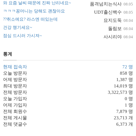
와 요즘 날씨 때문에 진짜 난리네요~
품격넘치는식사
08.05
ㅋㅋㅋ꽁머니는 당해도 괜찮아요
UDT출신백수
08.05
??취소에요? 라스엔 떠있는데
묘지도둑
08.04
건강 챙기세요~
돌림보
08.04
점심 드시러 가시져~
사시리야
08.04
통계
현재 접속자
72 명
오늘 방문자
858 명
어제 방문자
1,387 명
최대 방문자
14,019 명
전체 방문자
3,322,573 명
오늘 가입자
0 명
어제 가입자
1 명
전체 회원수
7,879 명
전체 게시물
23,713 개
전체 댓글수
6,373 개