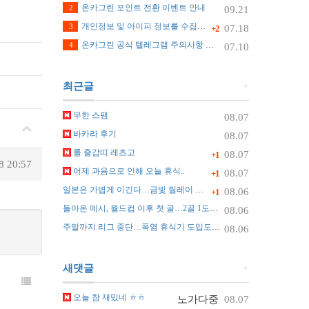
온카그린 포인트 전환 이벤트 안내
2
09.21
개인정보 및 아이피 정보를 수집하지 않습니다.
3
07.18
+2
온카그린 공식 텔레그램 주의사항 안내
4
07.10
최근글
+
무한 스팸
08.07
바카라 후기
08.07
롤 즐감띠 레츠고
08.07
+1
8 20:57
어제 과음으로 인해 오늘 휴식..
08.07
+1
일본은 가볍게 이긴다…금빛 릴레이 자신
08.06
+1
돌아온 메시, 월드컵 이후 첫 골…2골 1도움 원맨쇼
08.06
주말까지 리그 중단…폭염 휴식기 도입도 검토
08.06
새댓글
+
오늘 참 재밌네 ㅎㅎ
노가다중
08.07