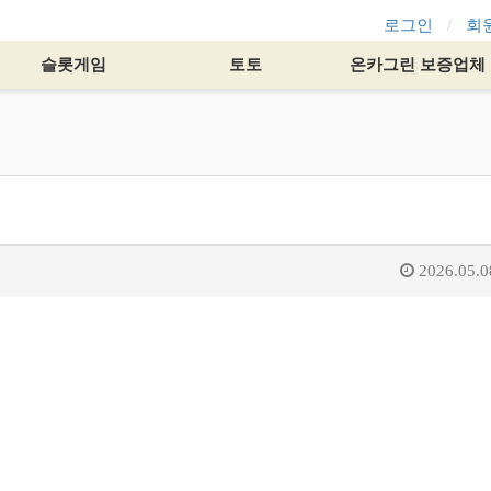
로그인
회
슬롯게임
토토
온카그린 보증업체
2026.05.0