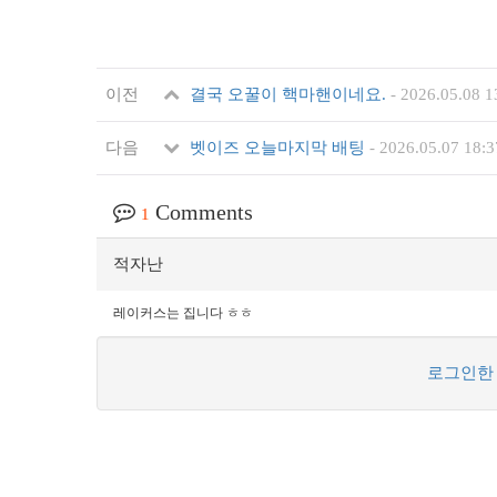
이전
결국 오꿀이 핵마핸이네요.
-
2026.05.08 1
다음
벳이즈 오늘마지막 배팅
-
2026.05.07 18:3
Comments
1
적자난
레이커스는 집니다 ㅎㅎ
로그인한 