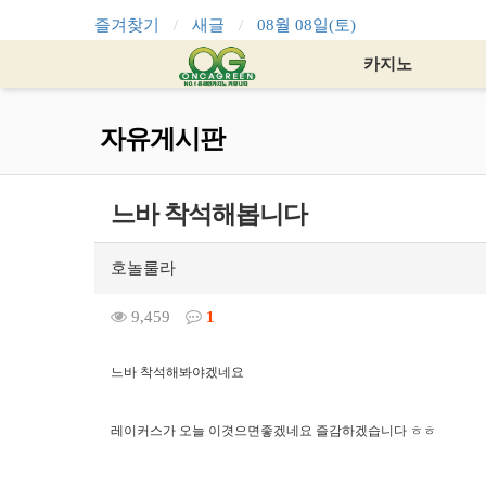
즐겨찾기
새글
08월 08일(토)
카지노
자유게시판
느바 착석해봅니다
호놀룰라
9,459
1
느바 착석해봐야겠네요
레이커스가 오늘 이겻으면좋겠네요 즐감하겠습니다 ㅎㅎ