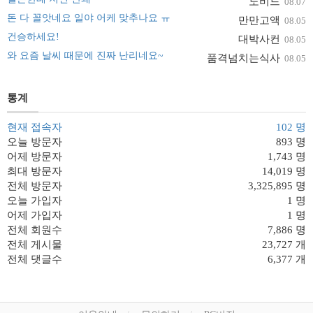
노비드
08.07
돈 다 꼴앗네요 일야 어케 맞추나요 ㅠ
만만고액
08.05
건승하세요!
대박사컨
08.05
와 요즘 날씨 때문에 진짜 난리네요~
품격넘치는식사
08.05
통계
현재 접속자
102 명
오늘 방문자
893 명
어제 방문자
1,743 명
최대 방문자
14,019 명
전체 방문자
3,325,895 명
오늘 가입자
1 명
어제 가입자
1 명
전체 회원수
7,886 명
전체 게시물
23,727 개
전체 댓글수
6,377 개