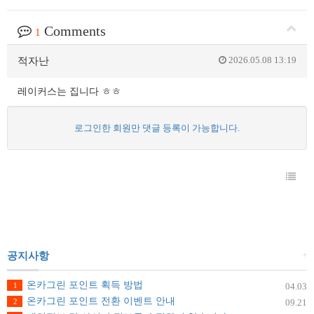
Comments
1
2026.05.08 13:19
적자난
레이커스는 집니다 ㅎㅎ
로그인한 회원만 댓글 등록이 가능합니다.
+
공지사항
온카그린 포인트 획득 방법
1
04.03
온카그린 포인트 전환 이벤트 안내
2
09.21