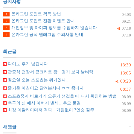
+
공지사항
온카그린 포인트 획득 방법
1
04.03
온카그린 포인트 전환 이벤트 안내
2
09.21
개인정보 및 아이피 정보를 수집하지 않습니다.
3
07.18
+2
온카그린 공식 텔레그램 주의사항 안내
4
07.10
+
최근글
다이노 후기 남깁니다
13:39
관중석 천장서 콘크리트 쾅…경기 보다 날벼락
13:05
월요일 오늘 스포츠는 뭐가있나..
09:29
+1
즐거운 아침이요 달려봅시다 ㅎㅎ 좀따자
08:37
스포츠중계 바로가기 오류가 생겼을 때 다시 확인하는 방법
08.09
축구의 신 메시 아버지 별세…추모 물결
08.09
최강 이탈리아마저 격파…거침없이 3연승 질주
08.09
+
새댓글