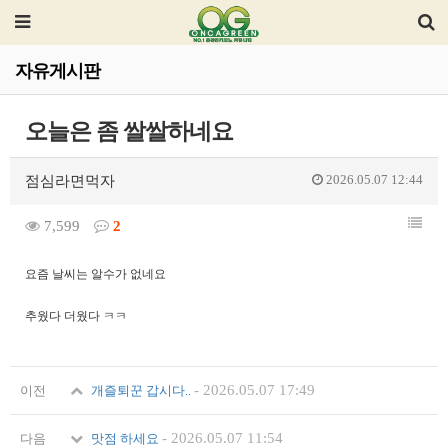
자유게시판
오늘은 좀 쌀쌀하네요
2026.05.07 12:44
점심라면먹자
7,599
2
요즘 날씨는 알수가 없네요
추웠다 더웠다 ㅋㅋ
-
2026.05.07 17:49
이전
개즐퇴꾼 갑시다..
-
2026.05.07 11:54
다음
맛점 하세요