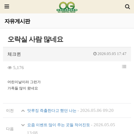
자유게시판
오락실 사람 많네요
2026.05.05 17:47
체크퀸
5,176
어린이날이라 그런가
가족들 많이 왔네요
-
2026.05.06 09:20
이전
맛루징 즉출한다고 했던 나는
-
2026.05.05
요즘 이벤트 많이 주는 곳들 적어진듯
다음
13:08