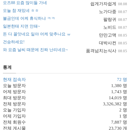
오즈88 요즘 많이들 가네
쉽게가자쉽게
08.08
오늘 참 재밌네 ㅎㅎ
노가다중
08.07
불금인데 어케 휴식하냐 ㅋㅋ
팔랑귀
08.07
일본한태 지면 안돼~
노비드
08.07
돈 다 꼴앗네요 일야 어케 맞추나요 ㅠ
만만고액
08.05
건승하세요!
대박사컨
08.05
와 요즘 날씨 때문에 진짜 난리네요~
품격넘치는식사
08.05
통계
현재 접속자
72 명
오늘 방문자
1,380 명
어제 방문자
1,743 명
최대 방문자
14,019 명
전체 방문자
3,326,382 명
오늘 가입자
2 명
어제 가입자
1 명
전체 회원수
7,887 명
전체 게시물
23,730 개