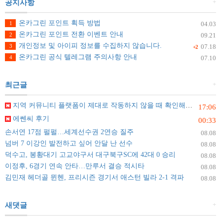
+
공지사항
온카그린 포인트 획득 방법
1
04.03
온카그린 포인트 전환 이벤트 안내
2
09.21
개인정보 및 아이피 정보를 수집하지 않습니다.
3
07.18
+2
온카그린 공식 텔레그램 주의사항 안내
4
07.10
+
최근글
지역 커뮤니티 플랫폼이 제대로 작동하지 않을 때 확인해야 할 것들
17:06
에쎈씨 후기
00:33
손서연 17점 펄펄…세계선수권 2연승 질주
08.08
넘버 7 이강인 발전하고 싶어 안달 난 선수
08.08
덕수고, 봉황대기 고교야구서 대구북구SC에 42대 0 승리
08.08
이정후, 6경기 연속 안타…만루서 결승 적시타
08.08
김민재 헤더골 뮌헨, 프리시즌 경기서 애스턴 빌라 2-1 격파
08.08
+
새댓글