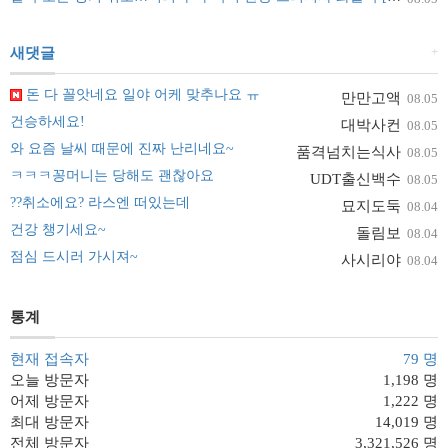
+
새댓글
돈 다 꼴앗네요 일야 어케 맞추나요 ㅠ
만만고액
08.05
건승하세요!
대박사컨
08.05
와 요즘 날씨 때문에 진짜 난리네요~
품격넘치는식사
08.05
ㅋㅋㅋ꽁머니는 당해도 괜찮아요
UDT출신백수
08.05
??취소에요? 라스엔 떠있는데
묘지도둑
08.04
건강 챙기세요~
돌림보
08.04
점심 드시러 가시져~
사시리야
08.04
통계
현재 접속자
79 명
오늘 방문자
1,198 명
어제 방문자
1,222 명
최대 방문자
14,019 명
전체 방문자
3,321,526 명