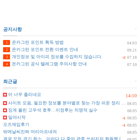
+
공지사항
온카그린 포인트 획득 방법
1
04.03
온카그린 포인트 전환 이벤트 안내
2
09.21
개인정보 및 아이피 정보를 수집하지 않습니다.
3
07.18
+2
온카그린 공식 텔레그램 주의사항 안내
4
07.10
+
최근글
아 너무 졸리네요
14:10
사이트 모음, 필요한 정보를 분야별로 찾는 가장 쉬운 정리 방법
08.05
징계 풀린 고우석 호투…이정후는 치명적 실수
08.05
일야시작
08.05
+1
오즈재입후기
08.05
+1
밖에날씨진짜 머리아프네여
08.05
결국 모든 경기 취소…이러다 다 죽어 관중 쓰러지자 화들짝 [자막뉴스]
08.05