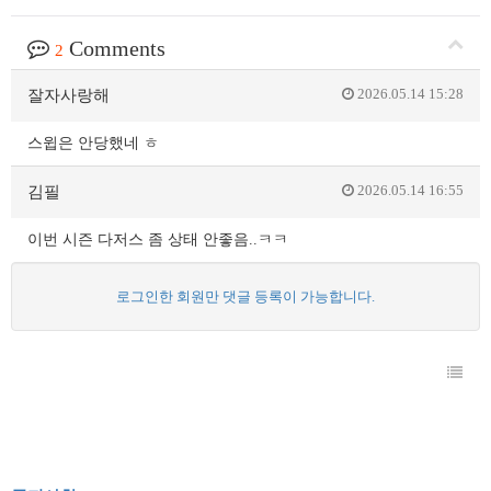
Comments
2
2026.05.14 15:28
잘자사랑해
스윕은 안당했네 ㅎ
2026.05.14 16:55
김필
이번 시즌 다저스 좀 상태 안좋음..ㅋㅋ
로그인한 회원만 댓글 등록이 가능합니다.