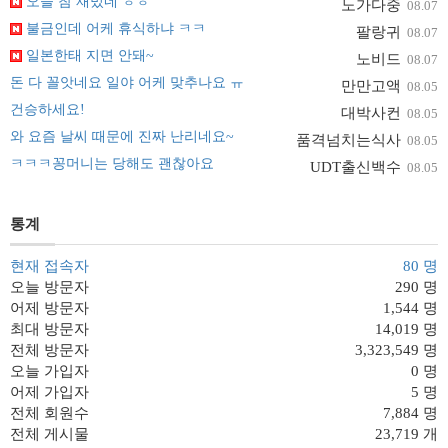
오늘 참 재밌네 ㅎㅎ
노가다중
08.07
불금인데 어케 휴식하냐 ㅋㅋ
팔랑귀
08.07
일본한태 지면 안돼~
노비드
08.07
돈 다 꼴앗네요 일야 어케 맞추나요 ㅠ
만만고액
08.05
건승하세요!
대박사컨
08.05
와 요즘 날씨 때문에 진짜 난리네요~
품격넘치는식사
08.05
ㅋㅋㅋ꽁머니는 당해도 괜찮아요
UDT출신백수
08.05
통계
현재 접속자
80 명
오늘 방문자
290 명
어제 방문자
1,544 명
최대 방문자
14,019 명
전체 방문자
3,323,549 명
오늘 가입자
0 명
어제 가입자
5 명
전체 회원수
7,884 명
전체 게시물
23,719 개