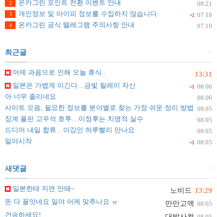
온카그린 포인트 전환 이벤트 안내
2
09.21
개인정보 및 아이피 정보를 수집하지 않습니다.
3
07.18
+2
온카그린 공식 텔레그램 주의사항 안내
4
07.10
+
최근글
어제 과음으로 인해 오늘 휴식..
13:31
일본은 가볍게 이긴다…금빛 릴레이 자신
08.06
+1
아 너무 졸리네요
08.06
사이트 모음, 필요한 정보를 분야별로 찾는 가장 쉬운 정리 방법
08.05
징계 풀린 고우석 호투…이정후는 치명적 실수
08.05
드디어 내일 합류…이강인 하루빨리 만나요
08.05
일야시작
08.05
+1
+
새댓글
일본한태 지면 안돼~
노비드
13:29
돈 다 꼴앗네요 일야 어케 맞추나요 ㅠ
만만고액
08.05
건승하세요!
대박사컨
08.05