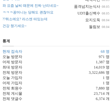
와 요즘 날씨 때문에 진짜 난리네요~
품격넘치는식사
08.05
ㅋㅋㅋ꽁머니는 당해도 괜찮아요
UDT출신백수
08.05
??취소에요? 라스엔 떠있는데
묘지도둑
08.04
건강 챙기세요~
돌림보
08.04
통계
현재 접속자
68 명
오늘 방문자
971 명
어제 방문자
1,387 명
최대 방문자
14,019 명
전체 방문자
3,322,686 명
오늘 가입자
1 명
어제 가입자
1 명
전체 회원수
7,880 명
전체 게시물
23,714 개
전체 댓글수
6,374 개