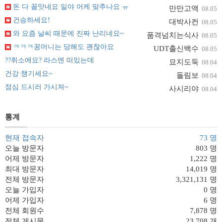
돈 다 꼴앗네요 일야 어케 맞추나요 ㅠ
만만고액
08.05
건승하세요!
대박사컨
08.05
와 요즘 날씨 때문에 진짜 난리네요~
품격넘치는식사
08.05
ㅋㅋㅋ꽁머니는 당해도 괜찮아요
UDT출신백수
08.05
??취소에요? 라스엔 떠있는데
묘지도둑
08.04
건강 챙기세요~
돌림보
08.04
점심 드시러 가시져~
사시리야
08.04
통계
현재 접속자
73 명
오늘 방문자
803 명
어제 방문자
1,222 명
최대 방문자
14,019 명
전체 방문자
3,321,131 명
오늘 가입자
0 명
어제 가입자
6 명
전체 회원수
7,878 명
전체 게시물
23,708 개