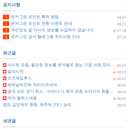
+
공지사항
온카그린 포인트 획득 방법
1
04.03
온카그린 포인트 전환 이벤트 안내
2
09.21
개인정보 및 아이피 정보를 수집하지 않습니다.
3
07.18
+2
온카그린 공식 텔레그램 주의사항 안내
4
07.10
+
최근글
사이트 모음, 필요한 정보를 분야별로 찾는 가장 쉬운 정리 방법
08.05
일야시작
08.05
+1
오즈재입후기
08.05
+1
밖에날씨진짜 머리아프네여
08.05
결국 모든 경기 취소…이러다 다 죽어 관중 쓰러지자 화들짝 [자막뉴스]
08.05
국야 올취소네용
08.05
+1
캡틴 김민재의 뮌헨, 제주에 2대 1 승리
08.05
+
새댓글